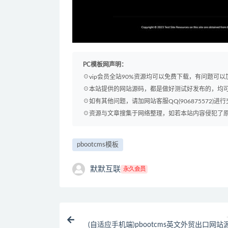
PC模板网声明：
☉vip会员全站90%资源均可以免费下载，有问题可
☉本站提供的网站源码，都是做好测试好发布的，均
☉如有其他问题，请加网站客服QQ(906875572)进行
☉资源与文章搜集于网络整理，如若本站内容侵犯了原著者
pbootcms模板
默默互联
永久会员
(自适应手机端)pbootcms英文外贸出口网站