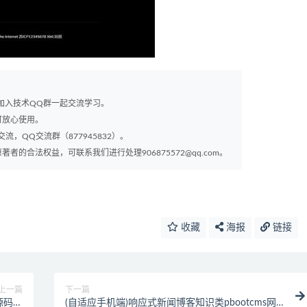
以加入技术QQ群一起交流学习。
可放心使用。
交流，QQ交流群（877945832）。
的合法权益，可联系我们进行处理906875572@qq.com。
收藏
海报
链接
上一篇
下一篇
源码下
(自适应手机端)响应式新闻博客知识类pbootcms网