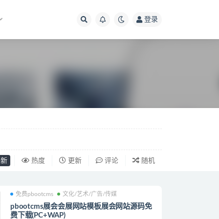
登录
新
热度
更新
评论
随机
免费pbootcms
文化/艺术/广告/传媒
pbootcms展会会展网站模板展会网站源码免
费下载(PC+WAP)