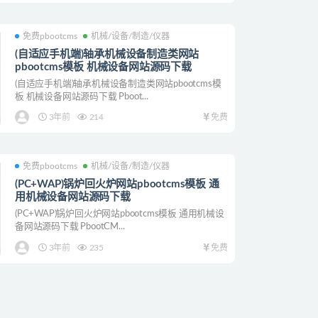
免费pbootcms
机械/设备/制造/仪器
(自适应手机端)轴承机械设备制造类网站
pbootcms模板 机械设备网站源码下载
(自适应手机端)轴承机械设备制造类网站pbootcms模
板 机械设备网站源码下载 Pboot...
3年前
214
免费
免费pbootcms
机械/设备/制造/仪器
(PC+WAP)锅炉回火炉网站pbootcms模板 通
用机械设备网站源码下载
(PC+WAP)锅炉回火炉网站pbootcms模板 通用机械设
备网站源码下载 PbootCM...
3年前
235
免费