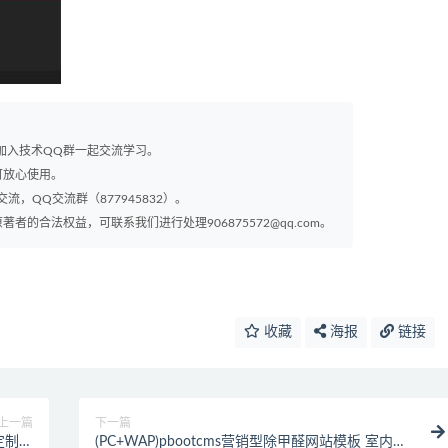
以加入技术QQ群一起交流学习。
可放心使用。
交流，QQ交流群（877945832）。
的合法权益，可联系我们进行处理906875572@qq.com。
收藏
海报
链接
上一篇
下一篇
 定制针
(PC+WAP)pbootcms营销型除甲醛网站模板 室内空