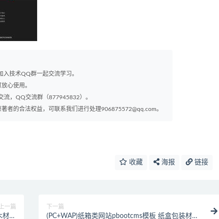
以加入技术QQ群一起交流学习。
可放心使用。
交流，QQ交流群（877945832）。
的合法权益，可联系我们进行处理906875572@qq.com。
收藏
海报
链接
上一篇
下一篇
色木材加
(PC+WAP)纸箱类网站pbootcms模板 纸盒包装材料