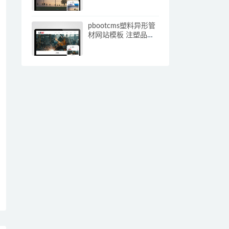
应手机端)
pbootcms塑料异形管
材网站模板 注塑品网
站源码下载(自适应手
机端)