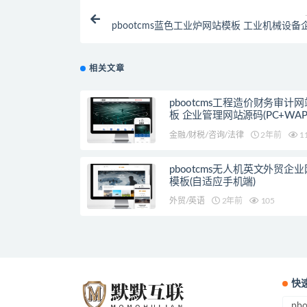
pbootcms蓝色工业炉网站模板 工业机械设备
站源码下载(PC+
相关文章
pbootcms工程造价财务审计
板 企业管理网站源码(PC+WAP
金融/财税/咨询/法律
2年前
1
pbootcms无人机英文外贸企
模板(自适应手机端)
外贸/英语
2年前
105
快
pb