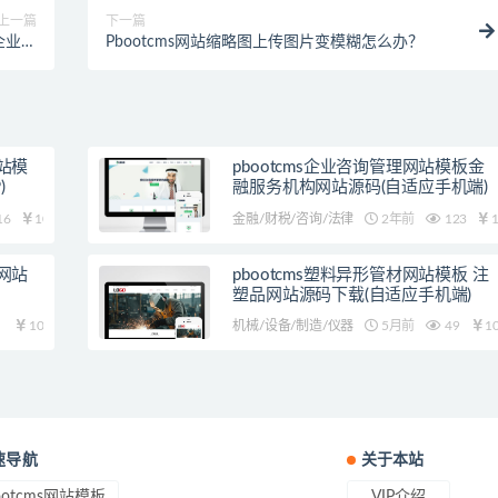
上一篇
下一篇
企业网
Pbootcms网站缩略图上传图片变模糊怎么办？
WAP)
网站模
pbootcms企业咨询管理网站模板金
)
融服务机构网站源码(自适应手机端)
16
10
金融/财税/咨询/法律
2年前
123
1
业网站
pbootcms塑料异形管材网站模板 注
塑品网站源码下载(自适应手机端)
10
机械/设备/制造/仪器
5月前
49
1
速导航
关于本站
ootcms网站模板
VIP介绍