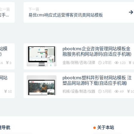
上一篇
下一篇
适应手机
易优cms响应式运营博客资讯类网站模板
端)
网站模
pbootcms企业咨询管理网站模板金
)
融服务机构网站源码(自适应手机端)
16
10
金融/财税/咨询/法律
2年前
123
1
业网站
pbootcms塑料异形管材网站模板 注
塑品网站源码下载(自适应手机端)
10
机械/设备/制造/仪器
5月前
49
1
速导航
关于本站