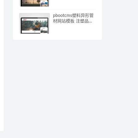
应手机端)
pbootcms塑料异形管
材网站模板 注塑品网
站源码下载(自适应手
机端)