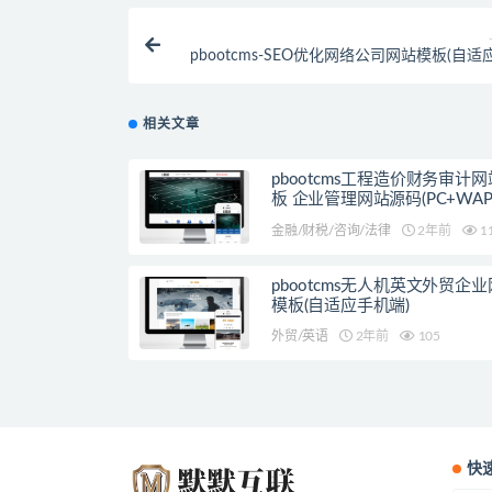
pbootcms-SEO优化网络公司网站模板(自
相关文章
pbootcms工程造价财务审计
板 企业管理网站源码(PC+WAP
金融/财税/咨询/法律
2年前
1
pbootcms无人机英文外贸企
模板(自适应手机端)
外贸/英语
2年前
105
快