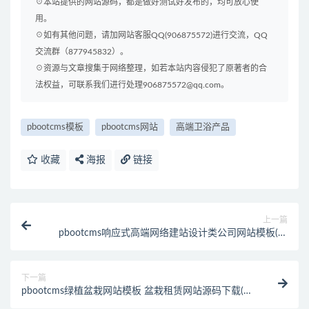
☉本站提供的网站源码，都是做好测试好发布的，均可放心使
用。
☉如有其他问题，请加网站客服QQ(906875572)进行交流，QQ
交流群（877945832）。
☉资源与文章搜集于网络整理，如若本站内容侵犯了原著者的合
法权益，可联系我们进行处理906875572@qq.com。
pbootcms模板
pbootcms网站
高端卫浴产品
收藏
海报
链接
上一篇
pbootcms响应式高端网络建站设计类公司网站模板(自
适应手机端)
下一篇
pbootcms绿植盆栽网站模板 盆栽租赁网站源码下载(自
适应手机版端)