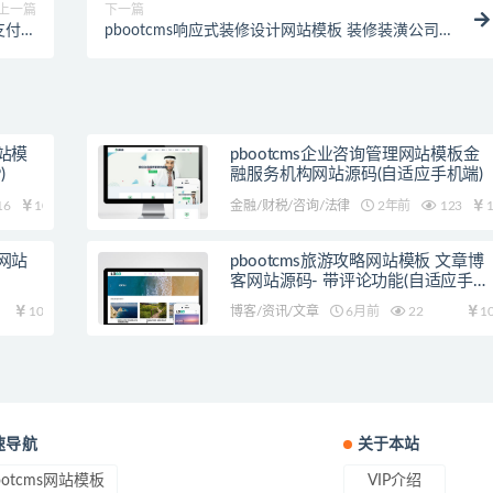
上一篇
下一篇
支付功
pbootcms响应式装修设计网站模板 装修装潢公司网
能
站源码下载(自适应手机端)
网站模
pbootcms企业咨询管理网站模板金
)
融服务机构网站源码(自适应手机端)
16
10
金融/财税/咨询/法律
2年前
123
1
业网站
pbootcms旅游攻略网站模板 文章博
客网站源码- 带评论功能(自适应手机
版)
10
博客/资讯/文章
6月前
22
1
速导航
关于本站
ootcms网站模板
VIP介绍