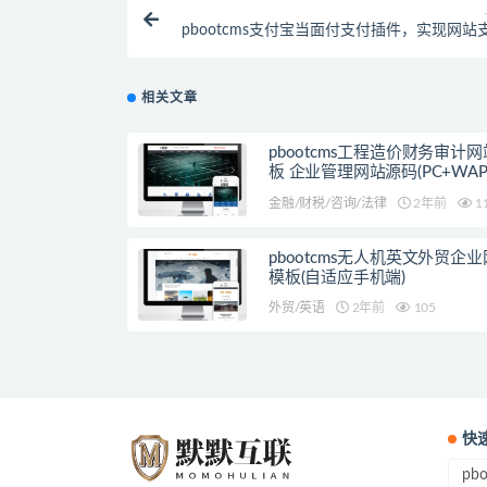
pbootcms支付宝当面付支付插件，实现网站
相关文章
pbootcms工程造价财务审计
板 企业管理网站源码(PC+WAP
金融/财税/咨询/法律
2年前
1
pbootcms无人机英文外贸企
模板(自适应手机端)
外贸/英语
2年前
105
快
pb