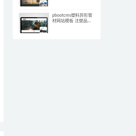
应手机端)
pbootcms塑料异形管
材网站模板 注塑品网
站源码下载(自适应手
机端)