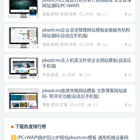
pbootcms工程造价财务审计网站模板 企业管理
网站源码(PC+WAP)
金融/财税/咨询/法律
2年前
117
10
pbootcms企业咨询管理网站模板金融服务机构
网站源码(自适应手机端)
金融/财税/咨询/法律
2年前
123
10
pbootcms无人机英文外贸企业网站模板(自适应
手机端)
外贸/英语
2年前
105
10
pbootcms旅游攻略网站模板 文章博客网站源
码- 带评论功能(自适应手机版)
博客/资讯/文章
6月前
23
10
下载热度排行榜
(PC+WAP)锅炉回火炉网站pbootcms模板 通用机械设备网
1