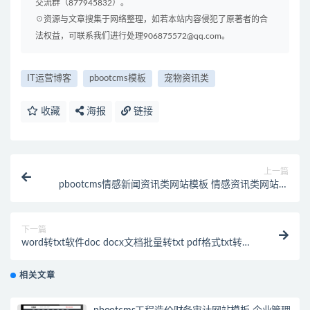
交流群（877945832）。
☉资源与文章搜集于网络整理，如若本站内容侵犯了原著者的合
法权益，可联系我们进行处理906875572@qq.com。
IT运营博客
pbootcms模板
宠物资讯类
收藏
海报
链接
上一篇
pbootcms情感新闻资讯类网站模板 情感资讯类网站源
码(PC+WAP)
下一篇
word转txt软件doc docx文档批量转txt pdf格式txt转
doc docx互转
相关文章