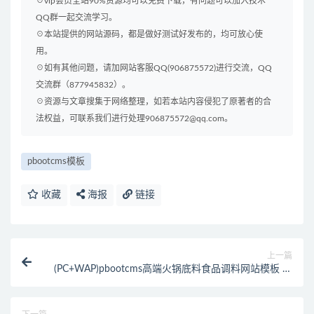
☉vip会员全站90%资源均可以免费下载，有问题可以加入技术
QQ群一起交流学习。
☉本站提供的网站源码，都是做好测试好发布的，均可放心使
用。
☉如有其他问题，请加网站客服QQ(906875572)进行交流，QQ
交流群（877945832）。
☉资源与文章搜集于网络整理，如若本站内容侵犯了原著者的合
法权益，可联系我们进行处理906875572@qq.com。
pbootcms模板
收藏
海报
链接
上一篇
(PC+WAP)pbootcms高端火锅底料食品调料网站模板 营
销型餐饮美食网站源码下载