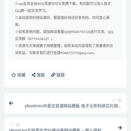
☉vip会员全站90%资源均可以免费下载，有问题可以加入技术
QQ群一起交流学习。
☉本站提供的网站源码，都是做好测试好发布的，均可放心使
用。
☉如有其他问题，请加网站客服QQ(906875572)进行交流，QQ
交流群（877945832）。
☉资源与文章搜集于网络整理，如若本站内容侵犯了原著者的合
法权益，可联系我们进行处理906875572@qq.com。
收藏
海报
链接
上一篇
pbootcms中英文双语网站模板 电子元件科研芯片网站
模板(自适应手机端)
下一篇
pbootcms实验室化学仪器设备网站模板 – 带三级栏目