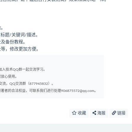
验。
标题/关键词/描述。
全及备份教程。
址等，修改更加方便。
以加入技术QQ群一起交流学习。
可放心使用。
交流，QQ交流群（877945832）。
的合法权益，可联系我们进行处理906875572@qq.com。
收藏
海报
链接