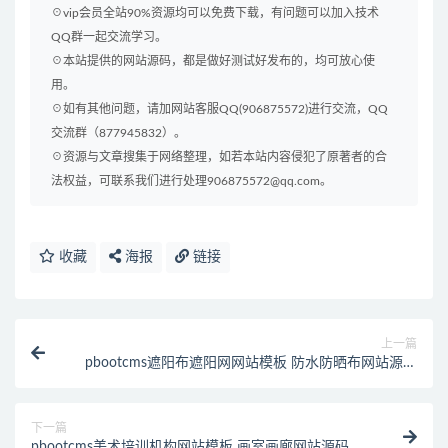
☉vip会员全站90%资源均可以免费下载，有问题可以加入技术
QQ群一起交流学习。
☉本站提供的网站源码，都是做好测试好发布的，均可放心使
用。
☉如有其他问题，请加网站客服QQ(906875572)进行交流，QQ
交流群（877945832）。
☉资源与文章搜集于网络整理，如若本站内容侵犯了原著者的合
法权益，可联系我们进行处理906875572@qq.com。
收藏
海报
链接
上一篇
pbootcms遮阳布遮阳网网站模板 防水防晒布网站源码
(PC+WAP)
下一篇
pbootcms美术培训机构网站模板 画室画廊网站源码下