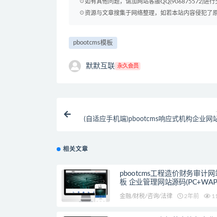
☉如有其他问题，请加网站客服QQ(906875572)进行
☉资源与文章搜集于网络整理，如若本站内容侵犯了原著者
pbootcms模板
默默互联
永久会员
(自适应手机端)pbootcms响应式机构企业网
紫色美容整形网站源
相关文章
pbootcms工程造价财务审计
板 企业管理网站源码(PC+WAP
金融/财税/咨询/法律
2年前
1