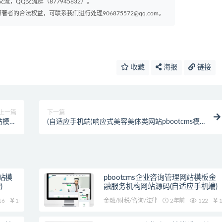
交流，QQ交流群（877945832）。
的合法权益，可联系我们进行处理906875572@qq.com。
收藏
海报
链接
上一篇
下一篇
站模板
(自适应手机端)响应式美容美体类网站pbootcms模
码下载
板 HTML5美容养生会所网站源码下载
网站模
pbootcms企业咨询管理网站模板金
)
融服务机构网站源码(自适应手机端)
16
10
金融/财税/咨询/法律
2年前
122
1