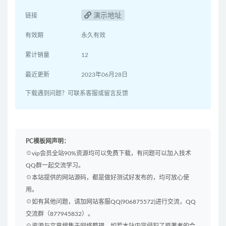
演示地址
链接
有效期
永久有效
累计销量
12
最近更新
2023年06月28日
下载遇到问题？可联系客服或留言反馈
PC模板网声明：
☉vip会员全站90%资源均可以免费下载，有问题可以加入技术
QQ群一起交流学习。
☉本站提供的网站源码，都是做好测试好发布的，均可放心使
用。
☉如有其他问题，请加网站客服QQ(906875572)进行交流，QQ
交流群（877945832）。
☉资源与文章搜集于网络整理，如若本站内容侵犯了原著者的合