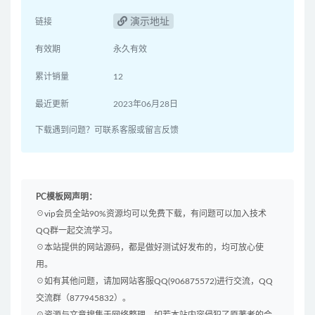
演示地址
链接
有效期
永久有效
累计销量
12
最近更新
2023年06月28日
下载遇到问题？可联系客服或留言反馈
PC模板网声明：
☉vip会员全站90%资源均可以免费下载，有问题可以加入技术
QQ群一起交流学习。
☉本站提供的网站源码，都是做好测试好发布的，均可放心使
用。
☉如有其他问题，请加网站客服QQ(906875572)进行交流，QQ
交流群（877945832）。
☉资源与文章搜集于网络整理，如若本站内容侵犯了原著者的合