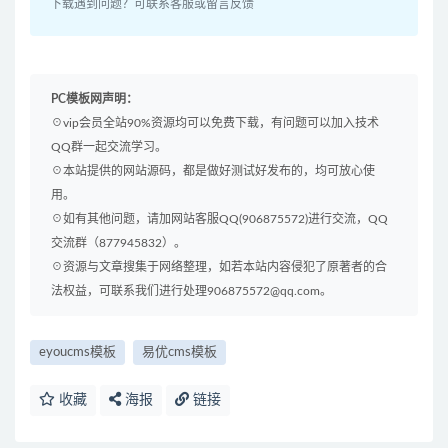
下载遇到问题？可联系客服或留言反馈
PC模板网声明：
☉vip会员全站90%资源均可以免费下载，有问题可以加入技术
QQ群一起交流学习。
☉本站提供的网站源码，都是做好测试好发布的，均可放心使
用。
☉如有其他问题，请加网站客服QQ(906875572)进行交流，QQ
交流群（877945832）。
☉资源与文章搜集于网络整理，如若本站内容侵犯了原著者的合
法权益，可联系我们进行处理906875572@qq.com。
eyoucms模板
易优cms模板
收藏
海报
链接