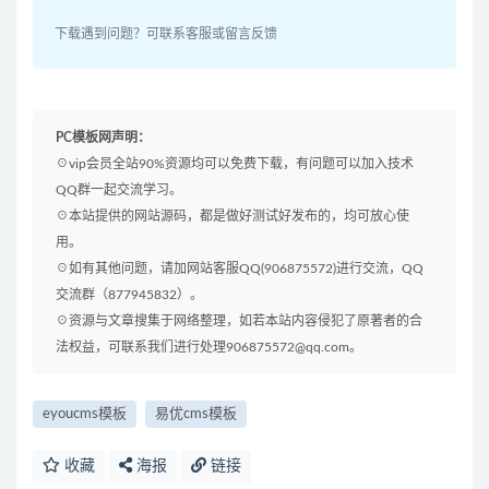
下载遇到问题？可联系客服或留言反馈
PC模板网声明：
☉vip会员全站90%资源均可以免费下载，有问题可以加入技术
QQ群一起交流学习。
☉本站提供的网站源码，都是做好测试好发布的，均可放心使
用。
☉如有其他问题，请加网站客服QQ(906875572)进行交流，QQ
交流群（877945832）。
☉资源与文章搜集于网络整理，如若本站内容侵犯了原著者的合
法权益，可联系我们进行处理906875572@qq.com。
eyoucms模板
易优cms模板
收藏
海报
链接