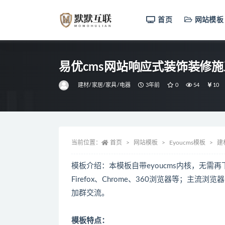
首页
网站模板
全部
易优cms网站响应式装饰装修
建材/家居/家具/电器
3年前
0
54
10
当前位置：
首页
网站模板
Eyoucms模板
建
模板介绍：本模板自带eyoucms内核，无需再下
Firefox、Chrome、360浏览器等；
加群交流。
模板特点：