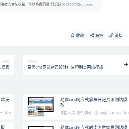
的合法权益，可联系我们进行处理906875572@qq.com。
收藏
海报
链接
上一篇
下一篇
站模板
易优cms网站创意设计广告印刷类网站模板
计建设
易优cms响应式旅居日记资讯网站模
板
2
10
博客/文章/资讯/其他
2年前
106
1
模板
易优cms响应式时尚创意家居网站模