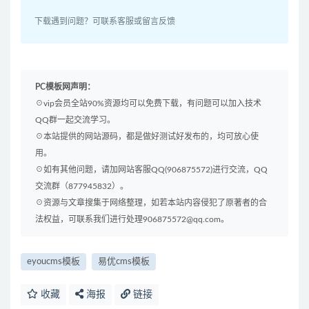
下载遇到问题？可联系客服或留言反馈
PC模板网声明：
☉vip会员全站90%资源均可以免费下载，有问题可以加入技术
QQ群一起交流学习。
☉本站提供的网站源码，都是做好测试好发布的，均可放心使
用。
☉如有其他问题，请加网站客服QQ(906875572)进行交流，QQ
交流群（877945832）。
☉资源与文章搜集于网络整理，如若本站内容侵犯了原著者的合
法权益，可联系我们进行处理906875572@qq.com。
eyoucms模板
易优cms模板
收藏
海报
链接