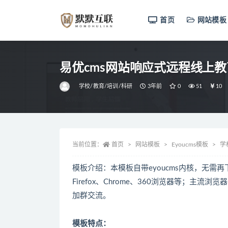
首页
网站模板
全部
易优cms网站响应式远程线上
学校/教育/培训/科研
3年前
0
51
10
当前位置：
首页
网站模板
Eyoucms模板
学
模板介绍：本模板自带eyoucms内核，无需再下
Firefox、Chrome、360浏览器等；
加群交流。
模板特点：