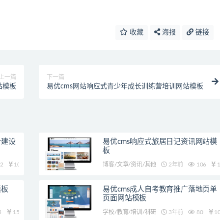
收藏
海报
链接
上一篇
下一篇
站模板
易优cms网站响应式青少年成长训练营培训网站模板
计建设
易优cms响应式旅居日记资讯网站模
板
2
10
博客/文章/资讯/其他
2年前
106
1
模板
易优cms成人自考教育推广落地页单
页面网站模板
5
15
学校/教育/培训/科研
3年前
80
1