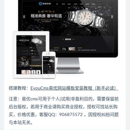
搭建教程：
EyouCms易优网站模板安装教程（新手必读）
注意：易优cms可用于个人|试用|非盈利目的，需要保留前
后台版权，若用于商业请购买商业授权，授权可找站长购
买，价格优惠，客服QQ：906875572 ，因授权纠纷问题
与本站无关。