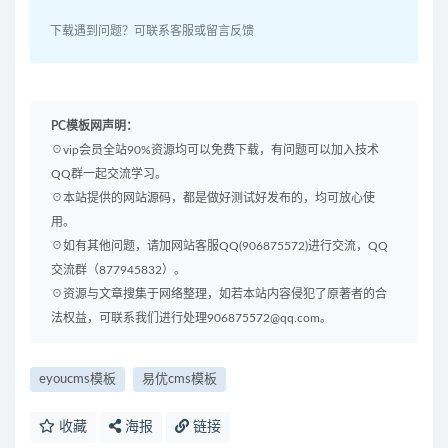
下载遇到问题？可联系客服或留言反馈
PC模板网声明：
☉vip会员全站90%资源均可以免费下载，有问题可以加入技术
QQ群一起交流学习。
☉本站提供的网站源码，都是做好测试好发布的，均可放心使
用。
☉如有其他问题，请加网站客服QQ(906875572)进行交流，QQ
交流群（877945832）。
☉资源与文章搜集于网络整理，如若本站内容侵犯了原著者的合
法权益，可联系我们进行处理906875572@qq.com。
eyoucms模板
易优cms模板
收藏
海报
链接