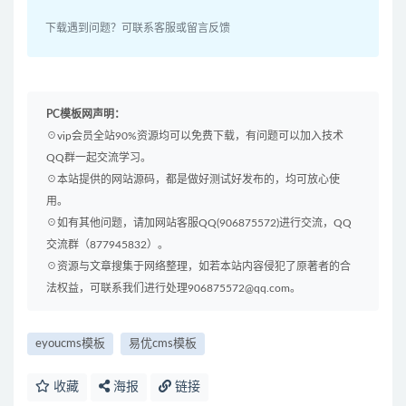
下载遇到问题？可联系客服或留言反馈
PC模板网声明：
☉vip会员全站90%资源均可以免费下载，有问题可以加入技术
QQ群一起交流学习。
☉本站提供的网站源码，都是做好测试好发布的，均可放心使
用。
☉如有其他问题，请加网站客服QQ(906875572)进行交流，QQ
交流群（877945832）。
☉资源与文章搜集于网络整理，如若本站内容侵犯了原著者的合
法权益，可联系我们进行处理906875572@qq.com。
eyoucms模板
易优cms模板
收藏
海报
链接