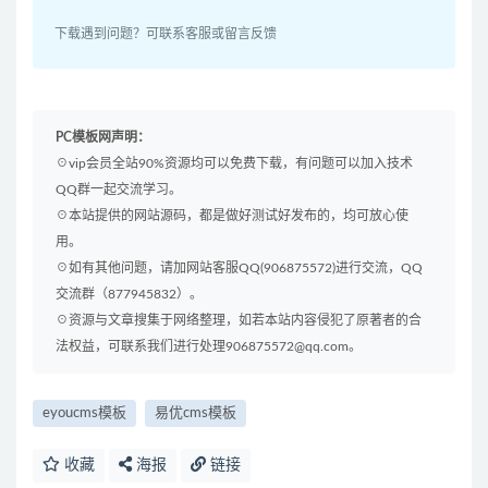
下载遇到问题？可联系客服或留言反馈
PC模板网声明：
☉vip会员全站90%资源均可以免费下载，有问题可以加入技术
QQ群一起交流学习。
☉本站提供的网站源码，都是做好测试好发布的，均可放心使
用。
☉如有其他问题，请加网站客服QQ(906875572)进行交流，QQ
交流群（877945832）。
☉资源与文章搜集于网络整理，如若本站内容侵犯了原著者的合
法权益，可联系我们进行处理906875572@qq.com。
eyoucms模板
易优cms模板
收藏
海报
链接