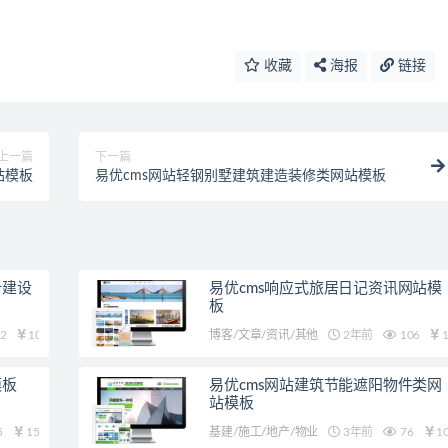
收藏
海报
链接
上一篇
下一篇
站模板
易优cms网站轻钢别墅建筑建造装修类网站模板
计建设
易优cms响应式旅居日记资讯网站模
板
2
10
博客/文章/资讯/其他
2年前
106
1
模板
易优cms网站建筑节能遮阳物件类网
站模板
5
15
基建/施工/地产/物业
3年前
76
1