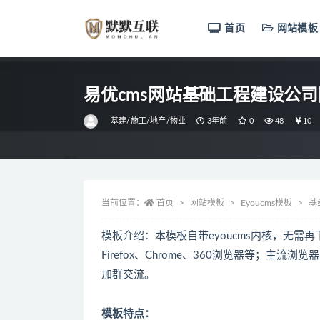
首页
网站模板
全部
易优cms网站基础工程建设公
基建/施工/地产/物业
3年前
0
48
10
当前位置：
首页
网站模板
Eyoucms模板
基
模板介绍：本模板自带eyoucms内核，无需再下
Firefox、Chrome、360浏览器等；
加群交流。
模板特点：