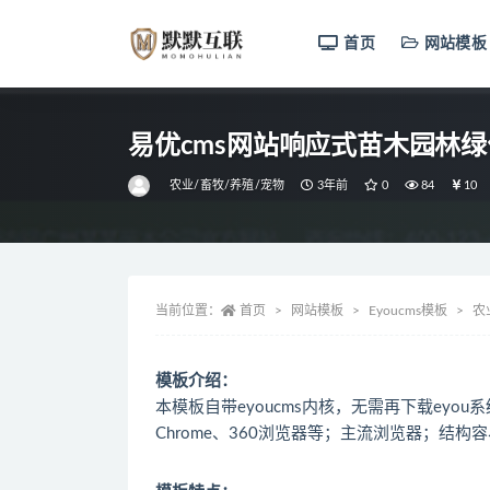
首页
网站模板
全部
易优cms网站响应式苗木园林
农业/畜牧/养殖/宠物
3年前
0
84
10
当前位置：
首页
网站模板
Eyoucms模板
农
模板介绍：
本模板自带eyoucms内核，无需再下载eyou系统
Chrome、360浏览器等；主流浏览器；结