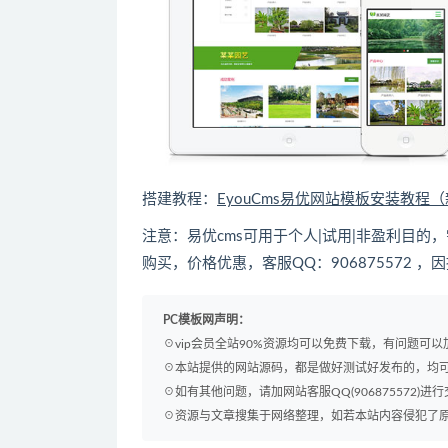
搭建教程：
EyouCms易优网站模板安装教程
注意：易优cms可用于个人|试用|非盈利目
购买，价格优惠，客服QQ：906875572 
PC模板网声明：
☉vip会员全站90%资源均可以免费下载，有问题可
☉本站提供的网站源码，都是做好测试好发布的，均
☉如有其他问题，请加网站客服QQ(906875572)进行
☉资源与文章搜集于网络整理，如若本站内容侵犯了原著者