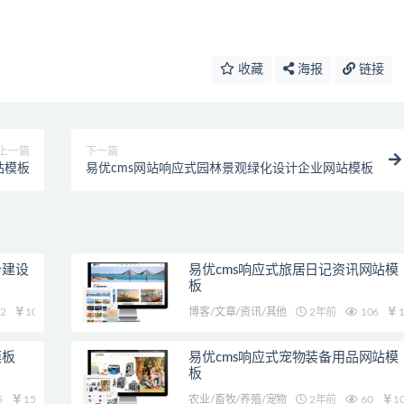
收藏
海报
链接
上一篇
下一篇
站模板
易优cms网站响应式园林景观绿化设计企业网站模板
计建设
易优cms响应式旅居日记资讯网站模
板
2
10
博客/文章/资讯/其他
2年前
106
1
模板
易优cms响应式宠物装备用品网站模
板
5
15
农业/畜牧/养殖/宠物
2年前
60
1