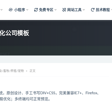
小程序
免费专区
网站工具
技术教程
绿化公司模板
业/畜牧/养殖/宠物
正文
，原创设计、手工书写DIV+CSS，完美兼容IE7+、Firefox、
构容易优化；多终端均可正常预览。