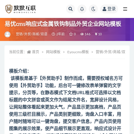
登录
全部
易优cms响应式金属铁钩制品外贸企业网站模板
营销/外贸/商城/双语
2年前
0
146
10
当前位置：
首页
网站模板
Eyoucms模板
营销/外贸/商城/双语
模板介绍：
该模板是基于【外贸助手】制作而成，需要授权域名方可
使用【外贸助手】功能，后台可一键修改表单弹窗的文字
提示，分页等，在静态模式下文档URL格式可选择以文档
标题的中文拼音或英文作为结尾文件名，宽屏设计风格，
让网站整体看起来更加大气，产品显示更加高档，产品页
使用三级栏目展示，产品类别更细致，询盘入口丰富，用
户随时随地可以一键询盘，提交客户信息，产品内页使用
图集的展示效果，使产品细节展示更直观，响应式设计开