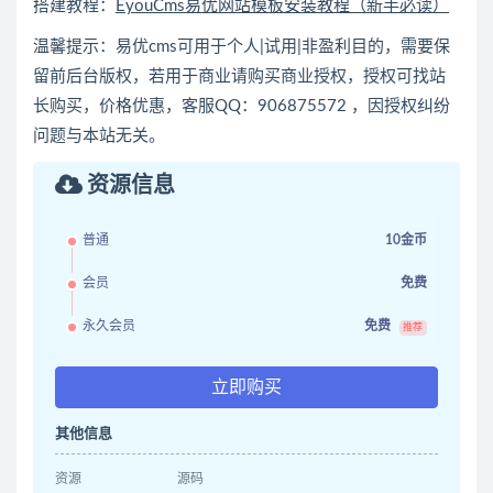
搭建教程：
EyouCms易优网站模板安装教程（新手必读）
温馨提示：易优cms可用于个人|试用|非盈利目的，需要保
留前后台版权，若用于商业请购买商业授权，授权可找站
长购买，价格优惠，客服QQ：906875572 ，因授权纠纷
问题与本站无关。
资源信息
普通
10金币
会员
免费
永久会员
免费
推荐
立即购买
其他信息
资源
源码