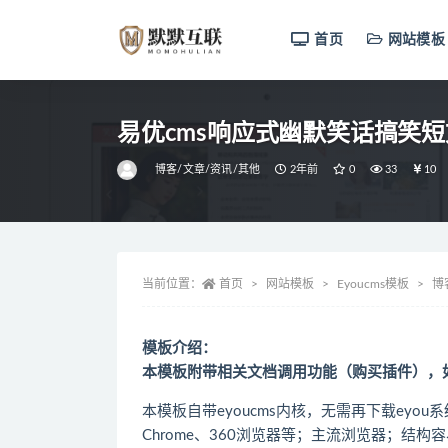
首页
网站模板
全部
易优cms响应式幽默笑话搞笑
博客/文章/资讯/其他
2年前
0
33
10
当前位置：
首页
网站模板
Eyoucms模板
博
模板介绍：
本模板附带相关文档调用功能（购买插件），
本模板自带eyoucms内核，无需再下载eyou系统
Chrome、360浏览器等；主流浏览器；结