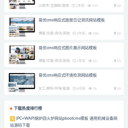
IT/软件/互联网/游戏
2年前
151
10
易优cms响应式旅居日记资讯网站模板
博客/文章/资讯/其他
2年前
106
10
易优cms响应式图片展示网站模板
博客/文章/资讯/其他
2年前
65
15
易优cms响应式环境检测网站模板
化工/原料/环保/能源
8月前
76
10
下载热度排行榜
(PC+WAP)锅炉回火炉网站pbootcms模板 通用机械设备网
1
站源码下载